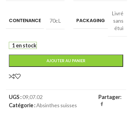
Livré
CONTENANCE
PACKAGING
70cL
sans
étui
1 en stock
AJOUTER AU PANIER
UGS :
09,07.02
Partager:
Catégorie :
Absinthes suisses