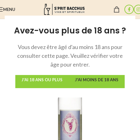
MENU
Avez-vous plus de 18 ans ?
Accueil
/
Absinthes suisses
Vous devez être âgé d'au moins 18 ans pour
consulter cette page. Veuillez vérifier votre
âge pour entrer.
J'AI 18 ANS OU PLUS
J'AI MOINS DE 18 ANS