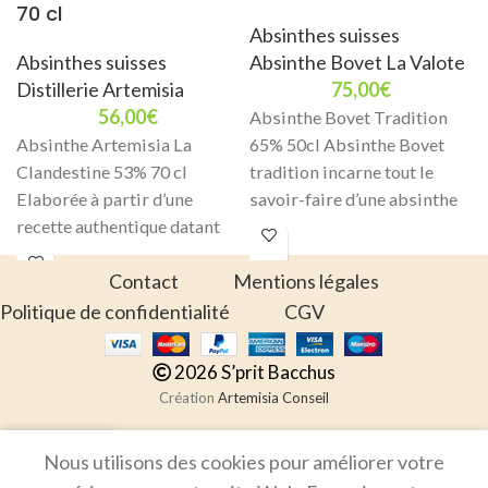
70 cl
Absinthes suisses
Absinthes suisses
Absinthe Bovet La Valote
Distillerie Artemisia
75,00
€
56,00
€
Absinthe Bovet Tradition
Absinthe Artemisia La
65% 50cl Absinthe Bovet
Clandestine 53% 70 cl
tradition incarne tout le
Elaborée à partir d’une
savoir-faire d’une absinthe
recette authentique datant
authentique, pensée pour les
de 1935, La Clandestine a été
amateurs de spiritueux
Contact
Mentions légales
Politique de confidentialité
CGV
2026 S’prit Bacchus
Création
Artemisia Conseil
Nous utilisons des cookies pour améliorer votre
outique
Mes favoris
Panier
Mon compte