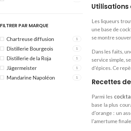
Utilisation
Les liqueurs trou
FILTRER PAR MARQUE
une base de cockt
se montre souvent
Chartreuse diffusion
1
Distillerie Bourgeois
1
Dans les faits, u
Distillerie de la Roja
1
service simple, se
Jägermeister
d’épices. Ce repèr
1
Mandarine Napoléon
1
Recettes de
Parmi les
cockta
base la plus cou
d’orange : un ass
l’amertume finale