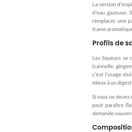
La version d’insp
d’eau gazeuse. S
remplacer une pa
trame aromatiqu
Profils de s
Les liqueurs se 
(cannelle, gingem
c’est l’usage vis
mieux à un digest
Si vous ne devez 
peut paraître fl
demande souvent 
Composition