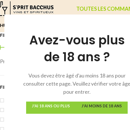
TOUTES LES COMMANDE
RHUM
WHISKIES
ABSINTHES SUISSES
VIN
COGNAC
CHAMPAG
Avez-vous plus
FILTRER PAR TARIF
Les liqueur
de 18 ans ?
Les
liqueurs art
par infusion, mac
Prix :
20€
—
500€
FILTRER
façonnent leur id
Vous devez être âgé d'au moins 18 ans pour
la crème de mûre 
consulter cette page. Veuillez vérifier votre âg
et texture.
FILTRER PAR PAYS
pour entrer.
Ces
boissons al
Allemagne
1
en conservant une
J'AI 18 ANS OU PLUS
J'AI MOINS DE 18 ANS
Belgique
1
net, herbacé fra
France
2
pour vous aider à
Suisse
1