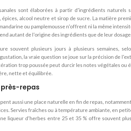
isanales sont élaborées à partir d’ingrédients naturels s
 épices, alcool neutre et sirop de sucre. La matière premi
, mandarine ou pamplemousse n’offrent ni la même intensité,
pend autant de l’origine des ingrédients que de leur dosage
re souvent plusieurs jours à plusieurs semaines, selo
ustation, la vraie question se joue sur la précision de l’e
cération trop poussée peut durcir les notes végétales ou é
re, nette et équilibrée.
 après-repas
pent aussi une place naturelle en fin de repas, notamment 
ces. Servies fraîches ou à température ambiante, en petite
 Une liqueur d’herbes entre 25 et 35 % offre souvent pl