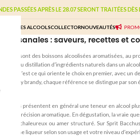
S PASSÉES APRÈS LE 28.07 SERONT TRAITÉES DÈS L
NE
AUTRES ALCOOLS
COLLECTOR
NOUVEAUTÉS
PROM
s artisanales : saveurs, recettes et c
isanales
sont des boissons alcoolisées aromatisées, au pr
ération ou distillation d’ingrédients naturels dans un alco
entité : c’est ce qui oriente le choix en premier, avec un
au cherry brandy, chaque référence se distingue par son é
e
coolisées
présentent en général une teneur en alcool plus
 vraie précision aromatique. En dégustation, la vraie quest
is, épicé chaleureux ou amer structuré. Sur Sprit Bacch
 situer une liqueur selon son usage et votre niveau d’expér