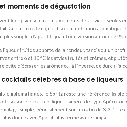
s et moments de dégustation
vent leur place à plusieurs moments de service : seules en 
ail. Ce qui compte ici, c’est la concentration aromatique e
 plus souple à l’apéritif, quand une version autour de 25 
ne liqueur fruitée apporte de la rondeur, tandis qu’un profi
rvez entre 6 et 10 °C les styles fruités et crèmes, et plutô
e évite d’écraser les arômes ou, à l’inverse, de durcir l’alco
 cocktails célèbres à base de liqueurs
ils emblématiques
, le Spritz reste une référence lisibl
rante associe Prosecco, liqueur amère de type Apérol ou
emblage simple, généralement sur un ratio de 3-2-1. Le cr
, plus douce avec Apérol, plus ferme avec Campari.