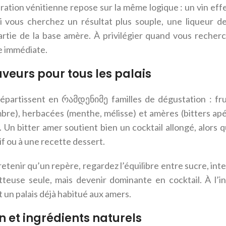
iration vénitienne repose sur la même logique : un vin effe
i vous cherchez un résultat plus souple, une liqueur 
rtie de la base amère. À privilégier quand vous recher
e immédiate.
aveurs pour tous les palais
répartissent en რამდენიმე familles de dégustation : fru
bre), herbacées (menthe, mélisse) et amères (bitters apéri
é. Un bitter amer soutient bien un cocktail allongé, alors
if ou à une recette dessert.
retenir qu’un repère, regardez l’équilibre entre sucre, int
atteuse seule, mais devenir dominante en cocktail. À l’in
un palais déjà habitué aux amers.
 et ingrédients naturels