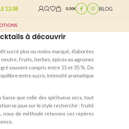
E 12.08
BLOG
0,00
€
OTIONS
ocktails à découvrir
ofil sucré plus ou moins marqué, élaborées
ol neutre. Fruits, herbes, épices ou agrumes
 degré souvent compris entre 15 et 35 %. De
quilibre entre sucre, intensité aromatique
 basse que celle des spiritueux secs, tout
ion se joue sur le style recherché : fruité
us, nous de méthode retenons ces repères
ience.