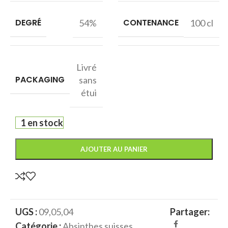
DEGRÉ
CONTENANCE
54%
100 cl
Livré
PACKAGING
sans
étui
1 en stock
AJOUTER AU PANIER
UGS :
09,05,04
Partager:
Catégorie :
Absinthes suisses