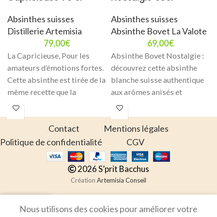
Absinthes suisses
Absinthes suisses
Distillerie Artemisia
Absinthe Bovet La Valote
79,00
€
69,00
€
La Capricieuse, Pour les
Absinthe Bovet Nostalgie :
amateurs d’émotions fortes.
découvrez cette absinthe
Cette absinthe est tirée de la
blanche suisse authentique
même recette que la
aux arômes anisés et
Clandestine. Sa haute
herbacés. Achetez en ligne
50cl de pur caractère et
Contact
Mentions légales
finesse.
Politique de confidentialité
CGV
2026 S’prit Bacchus
Création
Artemisia Conseil
Nous utilisons des cookies pour améliorer votre
outique
Mes favoris
Panier
Mon compte