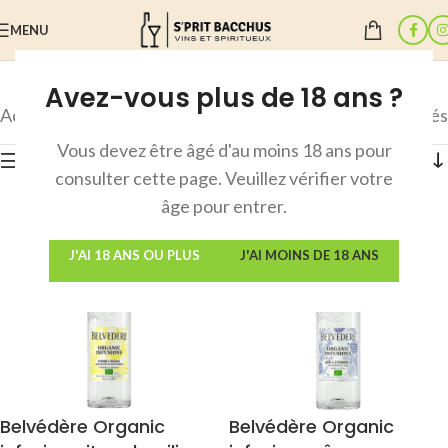
MENU
Avez-vous plus de 18 ans ?
Accueil
/
Produit Provenance
/
Pologne
7 résultats affichés
Vous devez être âgé d'au moins 18 ans pour
Afficher les filtres
consulter cette page. Veuillez vérifier votre
âge pour entrer.
J'AI 18 ANS OU PLUS
J'AI MOINS DE 18 ANS
Belvédère Organic
Belvédère Organic