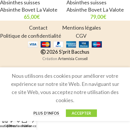
Absinthes suisses
Absinthes suisses
Absinthe Bovet La Valote
Absinthe Bovet La Valote
65,00
€
79,00
€
Contact
Mentions légales
Politique de confidentialité
CGV
2026 S’prit Bacchus
Création
Artemisia Conseil
Nous utilisons des cookies pour améliorer votre
expérience sur notre site Web. En naviguant sur
ce site Web, vous acceptez notre utilisation des
cookies.
PLUS D’INFOS
ACCEPTER
outique
Filtres
Mes favoris
Panier
Mon compte