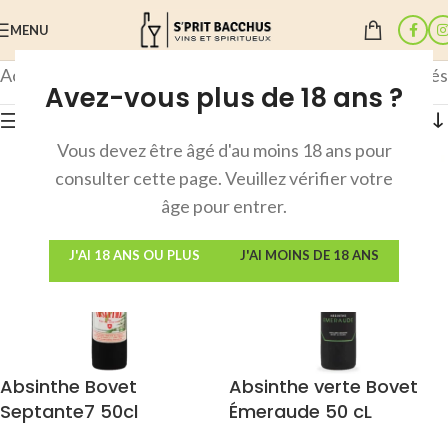
MENU
Accueil
/
Produit Degré
/
77%
2 résultats affichés
Avez-vous plus de 18 ans ?
Afficher les filtres
Vous devez être âgé d'au moins 18 ans pour
consulter cette page. Veuillez vérifier votre
âge pour entrer.
J'AI 18 ANS OU PLUS
J'AI MOINS DE 18 ANS
Absinthe Bovet
Absinthe verte Bovet
Septante7 50cl
Émeraude 50 cL