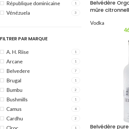
Belvédère Orga
République dominicaine
1
mûre citronnel
Vénézuela
3
Vodka
46
FILTRER PAR MARQUE
A. H. Riise
1
Arcane
1
Belvedere
7
Brugal
1
Bumbu
2
Bushmills
1
Camus
4
Cardhu
2
Belvédère pure
Cîroc
1