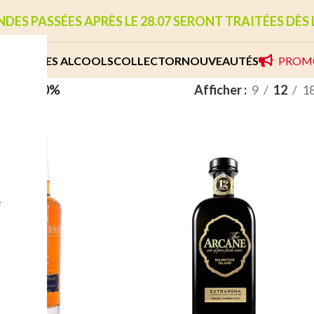
S PASSÉES APRÈS LE 28.07 SERONT TRAITÉES DÈS L
NE
AUTRES ALCOOLS
COLLECTOR
NOUVEAUTÉS
PROM
Degré
/
40%
Afficher
9
12
1
e