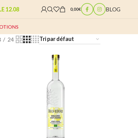
E 12.08
BLOG
0,00
€
OTIONS
8
24