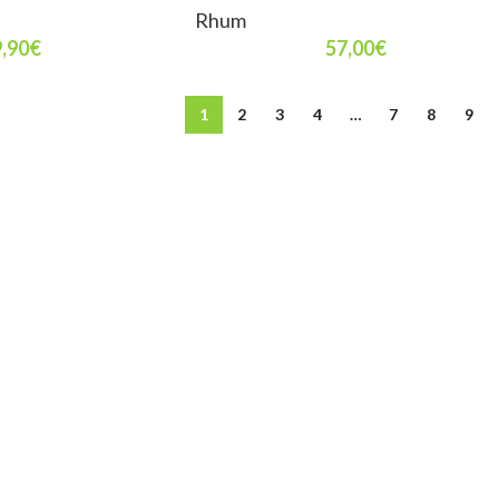
Rhum
,90
€
57,00
€
1
2
3
4
…
7
8
9