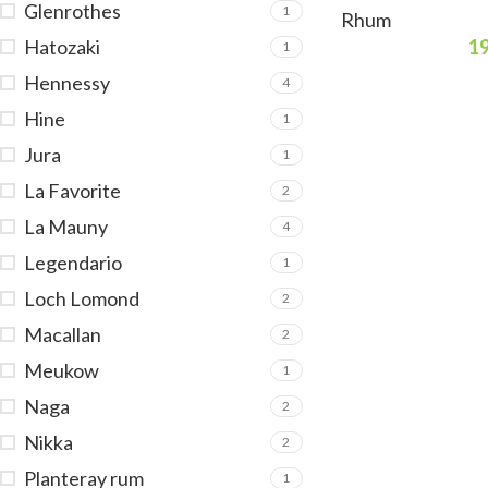
Glenrothes
1
Rhum
19
Hatozaki
1
Hennessy
4
Hine
1
Jura
1
La Favorite
2
La Mauny
4
Legendario
1
Loch Lomond
2
Macallan
2
Meukow
1
Naga
2
Nikka
2
Planteray rum
1