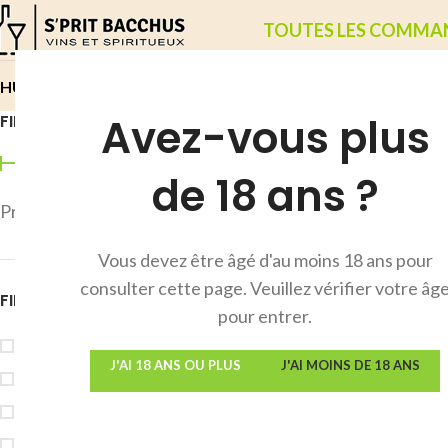
TOUTES LES COMMANDE
RHUM
WHISKIES
ABSINTHES SUISSES
VIN
COGNAC
CHAMPAG
Avez-vous plus
FILTRER PAR TARIF
Accueil
/
Produit 
de 18 ans ?
Prix :
10€
—
620€
FILTRER
Vous devez être âgé d'au moins 18 ans pour
consulter cette page. Veuillez vérifier votre âg
FILTRER PAR PAYS
pour entrer.
Barbade
4
J'AI 18 ANS OU PLUS
J'AI MOINS DE 18 ANS
Colombie
5
Cuba
1
Danemark
1