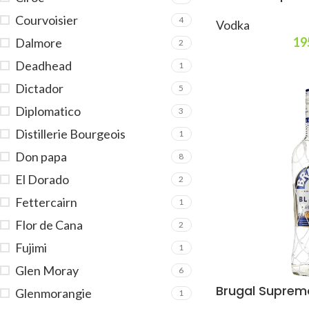
Courvoisier
4
Vodka
19
Dalmore
2
Deadhead
1
Dictador
5
Diplomatico
3
Distillerie Bourgeois
1
Don papa
8
El Dorado
2
Fettercairn
1
Flor de Cana
2
Fujimi
1
Glen Moray
6
Brugal Suprem
Glenmorangie
1