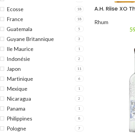
A.H. Riise XO Th
Ecosse
18
France
18
Rhum
Guatemala
59
5
Guyane Britannique
3
Ile Maurice
1
Indonésie
2
Japon
11
Martinique
6
Mexique
1
Nicaragua
2
Panama
1
Philippines
8
Pologne
7