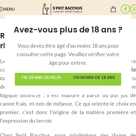
MENU
Avez-vous plus de 18 ans ?
Rhums Bernus : le caractère du
rhum agricole
de Martinique
Vous devez être âgé d'au moins 18 ans pour
consulter cette page. Veuillez vérifier votre
Le rhum est un spiritueux étroitement lié à l’histoire
âge pour entrer.
caribéenne du XVIIe siècle, lorsque les
plantations d
canne à sucre
ont structuré les premiers grands bassins
J'AI 18 ANS OU PLUS
J'AI MOINS DE 18 ANS
de production. En Martinique, le
rhum agricole
suit une
logique distincte : il est élaboré à partir du pur jus de
canne frais, et non de mélasse. Ce qui oriente le choix en
premier, c’est donc l’origine de la matière première et
l’expression du terroir.
Chez Sprit Bacchus, nous privilégions des rhums de