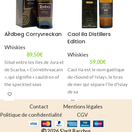
Ardbeg Corryvreckan
Caol Ila Distillers
Edition
Whiskies
89,50
€
Whiskies
59,00
€
Situé entre les îles de Jura et
de Scarba, « Coirebhreacain
Caol Ila est le nom gaélique
», qui signifie « cauldron of
du «Sound of Islay», le bras
the speckled seas
de mer qui sépare l’île d’Islay
de sa
Contact
Mentions légales
Politique de confidentialité
CGV
2026 S’prit Bacchus