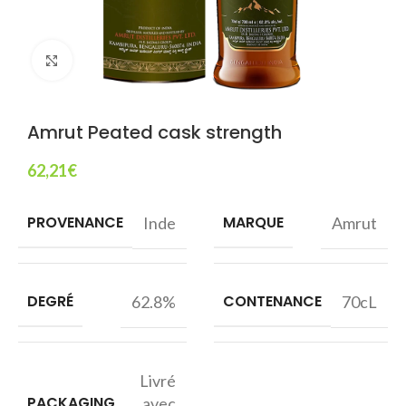
Agrandir
Amrut Peated cask strength
62,21
€
PROVENANCE
MARQUE
Inde
Amrut
DEGRÉ
CONTENANCE
62.8%
70cL
Livré
PACKAGING
avec