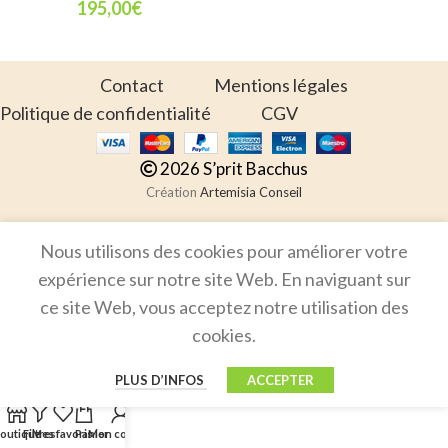
195,00
€
Contact
Mentions légales
Politique de confidentialité
CGV
2026 S’prit Bacchus
Création
Artemisia Conseil
Nous utilisons des cookies pour améliorer votre
expérience sur notre site Web. En naviguant sur
ce site Web, vous acceptez notre utilisation des
cookies.
PLUS D’INFOS
ACCEPTER
outique
Filtres
Mes favoris
Panier
Mon compte