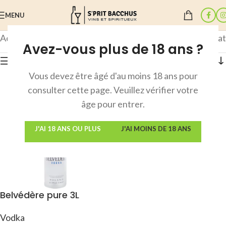
MENU
Accueil
/
Produit Contenance
/
3L
Voici le seul résultat
Avez-vous plus de 18 ans ?
Afficher les filtres
Vous devez être âgé d'au moins 18 ans pour
consulter cette page. Veuillez vérifier votre
âge pour entrer.
J'AI 18 ANS OU PLUS
J'AI MOINS DE 18 ANS
Belvédère pure 3L
Vodka